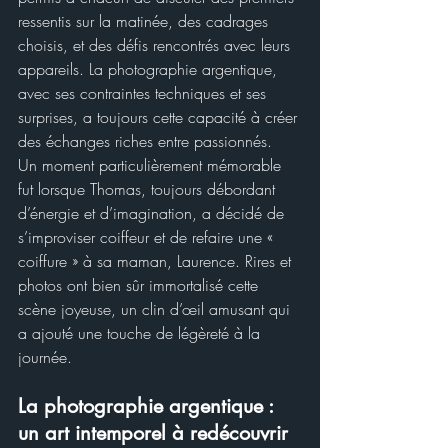
ressentis sur la matinée, des cadrages 
choisis, et des défis rencontrés avec leurs 
appareils. La photographie argentique, 
avec ses contraintes techniques et ses 
surprises, a toujours cette capacité à créer 
des échanges riches entre passionnés.
Un moment particulièrement mémorable 
fut lorsque Thomas, toujours débordant 
d’énergie et d’imagination, a décidé de 
s’improviser coiffeur et de refaire une « 
coiffure » à sa maman, Laurence. Rires et 
photos ont bien sûr immortalisé cette 
scène joyeuse, un clin d’œil amusant qui 
a ajouté une touche de légèreté à la 
journée.
La photographie argentique : 
un art intemporel à redécouvrir