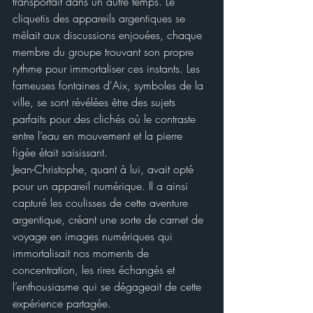
transportait dans un autre temps. Le 
cliquetis des appareils argentiques se 
mêlait aux discussions enjouées, chaque 
membre du groupe trouvant son propre 
rythme pour immortaliser ces instants. Les 
fameuses fontaines d'Aix, symboles de la 
ville, se sont révélées être des sujets 
parfaits pour des clichés où le contraste 
entre l’eau en mouvement et la pierre 
figée était saisissant.
Jean-Christophe, quant à lui, avait opté 
pour un appareil numérique. Il a ainsi 
capturé les coulisses de cette aventure 
argentique, créant une sorte de carnet de 
voyage en images numériques qui 
immortalisait nos moments de 
concentration, les rires échangés et 
l’enthousiasme qui se dégageait de cette 
expérience partagée.