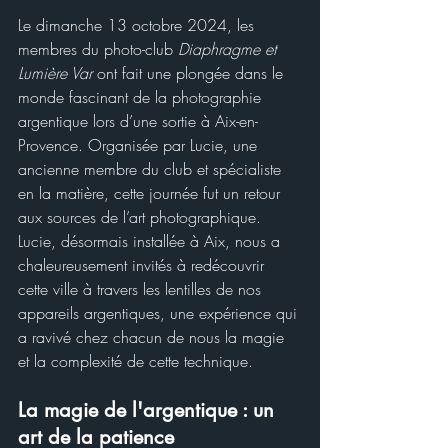
Le dimanche 13 octobre 2024, les 
membres du photo-club 
Diaphragme et 
Lumière Var
 ont fait une plongée dans le 
monde fascinant de la photographie 
argentique lors d’une sortie à Aix-en-
Provence. Organisée par Lucie, une 
ancienne membre du club et spécialiste 
en la matière, cette journée fut un retour 
aux sources de l’art photographique. 
Lucie, désormais installée à Aix, nous a 
chaleureusement invités à redécouvrir 
cette ville à travers les lentilles de nos 
appareils argentiques, une expérience qui 
a ravivé chez chacun de nous la magie 
et la complexité de cette technique.
La magie de l'argentique : un 
art de la patience