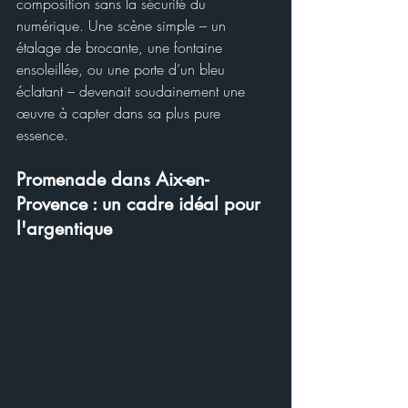
composition sans la sécurité du 
numérique. Une scène simple – un 
étalage de brocante, une fontaine 
ensoleillée, ou une porte d’un bleu 
éclatant – devenait soudainement une 
œuvre à capter dans sa plus pure 
essence.
Promenade dans Aix-en-
Provence : un cadre idéal pour 
l'argentique