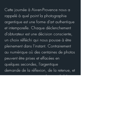
Cette journée à Aix-en-Provence nous a 
rappelé à quel point la photographie 
argentique est une forme d’art authentique 
et intemporelle. Chaque déclenchement 
d’obturateur est une décision consciente, 
un choix réfléchi qui nous pousse à être 
pleinement dans l’instant. Contrairement 
au numérique où des centaines de photos 
peuvent être prises et effacées en 
quelques secondes, l’argentique 
demande de la réflexion, de la retenue, et 
un certain respect pour chaque cliché.
Le développement des pellicules que nous 
avons prises durant cette sortie sera un 
moment clé où la magie opérera 
pleinement. Ce sera l’occasion pour 
chaque membre de voir si l’image qu’il 
avait imaginée se matérialise comme 