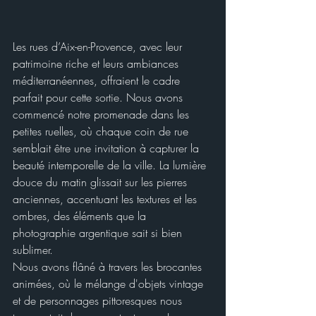
Les rues d’Aix-en-Provence, avec leur 
patrimoine riche et leurs ambiances 
méditerranéennes, offraient le cadre 
parfait pour cette sortie. Nous avons 
commencé notre promenade dans les 
petites ruelles, où chaque coin de rue 
semblait être une invitation à capturer la 
beauté intemporelle de la ville. La lumière 
douce du matin glissait sur les pierres 
anciennes, accentuant les textures et les 
ombres, des éléments que la 
photographie argentique sait si bien 
sublimer.
Nous avons flâné à travers les brocantes 
animées, où le mélange d'objets vintage 
et de personnages pittoresques nous 