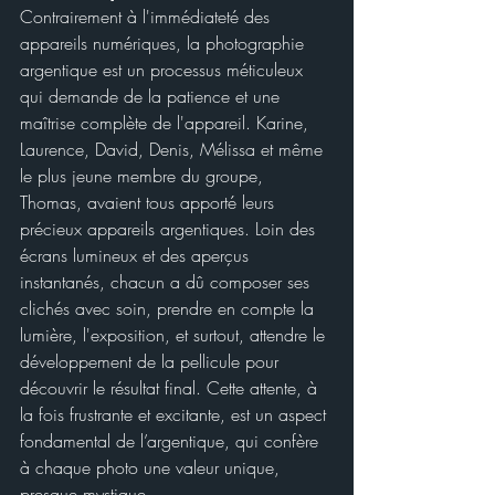
Contrairement à l'immédiateté des 
appareils numériques, la photographie 
argentique est un processus méticuleux 
qui demande de la patience et une 
maîtrise complète de l'appareil. Karine, 
Laurence, David, Denis, Mélissa et même 
le plus jeune membre du groupe, 
Thomas, avaient tous apporté leurs 
précieux appareils argentiques. Loin des 
écrans lumineux et des aperçus 
instantanés, chacun a dû composer ses 
clichés avec soin, prendre en compte la 
lumière, l'exposition, et surtout, attendre le 
développement de la pellicule pour 
découvrir le résultat final. Cette attente, à 
la fois frustrante et excitante, est un aspect 
fondamental de l’argentique, qui confère 
à chaque photo une valeur unique, 
presque mystique.