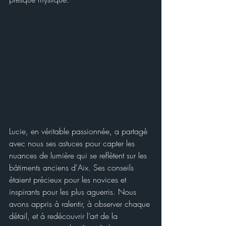
Lucie, en véritable passionnée, a partagé 
avec nous ses astuces pour capter les 
nuances de lumière qui se reflètent sur les 
bâtiments anciens d'Aix. Ses conseils 
étaient précieux pour les novices et 
inspirants pour les plus aguerris. Nous 
avons appris à ralentir, à observer chaque 
détail, et à redécouvrir l’art de la 