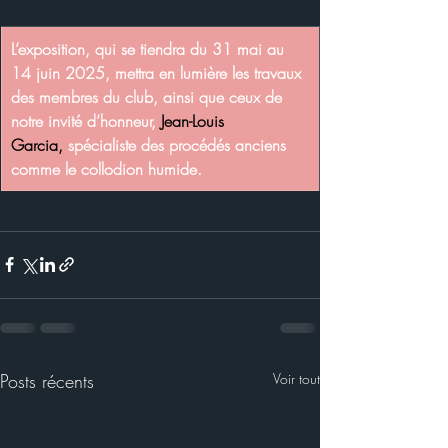
L’exposition, qui se tiendra du 31 mai au 
14 juin 2025, mettra en lumière les travaux 
des membres du club, ainsi que ceux de 
notre invité d’honneur, 
Jean-Louis 
Garcia,
 spécialiste des procédés anciens 
comme le collodion humide.
Posts récents
Voir tout