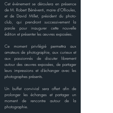
Cet événement se déroulera en présence 
de M. Robert Bénéventi, maire d’Ollioules, 
et de David Millet, président du photo-
club, qui prendront successivement la 
parole pour inaugurer cette nouvelle 
édition et présenter les œuvres exposées.
Ce moment privilégié permettra aux 
amateurs de photographie, aux curieux et 
aux passionnés de discuter librement 
autour des œuvres exposées, de partager 
leurs impressions et d’échanger avec les 
photographes présents.
Un buffet convivial sera offert afin de 
prolonger les échanges et partager un 
moment de rencontre autour de la 
photographie.