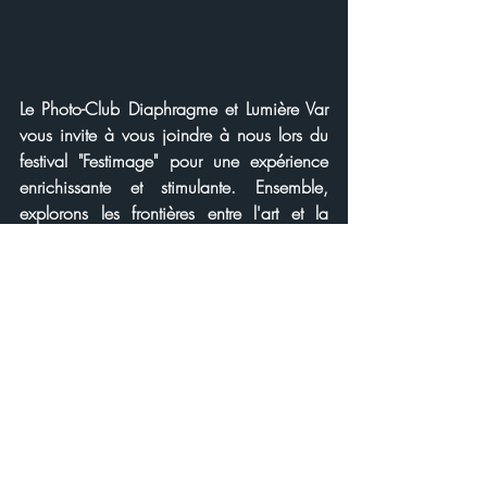
Le Photo-Club Diaphragme et Lumière Var 
vous invite à vous joindre à nous lors du 
festival "Festimage" pour une expérience 
enrichissante et stimulante. Ensemble, 
explorons les frontières entre l'art et la 
réalité, élargissons nos horizons et 
célébrons la puissance évocatrice de la 
photographie dans toute sa diversité. Ne 
manquez pas cette occasion unique de 
plonger dans l'univers fascinant de l'image 
et de la créativité.
Découvrir toute l'actualité du Festival