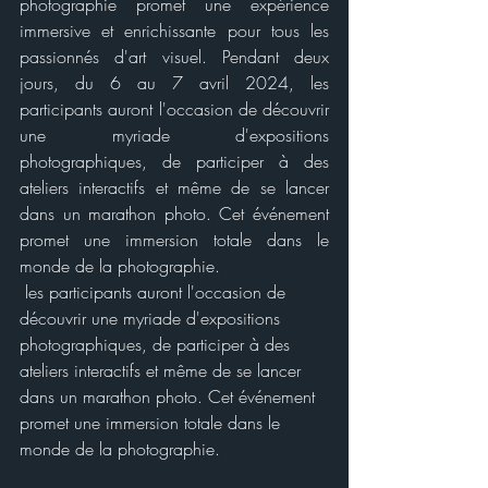
photographie promet une expérience 
immersive et enrichissante pour tous les 
passionnés d'art visuel. Pendant deux 
jours, du 6 au 7 avril 2024, les 
participants auront l'occasion de découvrir 
une myriade d'expositions 
photographiques, de participer à des 
ateliers interactifs et même de se lancer 
dans un marathon photo. Cet événement 
promet une immersion totale dans le 
monde de la photographie.
 les participants auront l'occasion de 
découvrir une myriade d'expositions 
photographiques, de participer à des 
ateliers interactifs et même de se lancer 
dans un marathon photo. Cet événement 
promet une immersion totale dans le 
monde de la photographie.