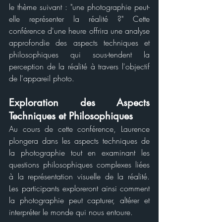
le thème suivant : "une photographie peut-
elle représenter la réalité ?" Cette 
conférence d'une heure offrira une analyse 
approfondie des aspects techniques et 
philosophiques qui sous-tendent la 
perception de la réalité à travers l'objectif 
de l'appareil photo.
Exploration des Aspects 
Techniques et Philosophiques
Au cours de cette conférence, Laurence 
plongera dans les aspects techniques de 
la photographie tout en examinant les 
questions philosophiques complexes liées 
à la représentation visuelle de la réalité. 
Les participants exploreront ainsi comment 
la photographie peut capturer, altérer et 
interpréter le monde qui nous entoure.