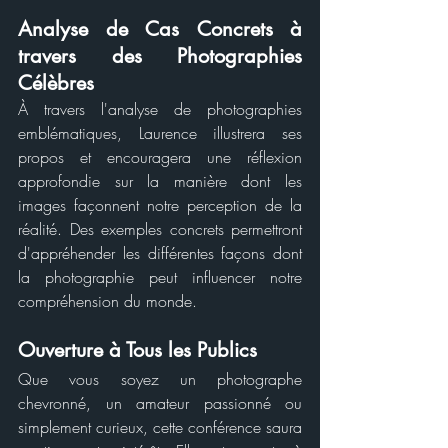
Analyse de Cas Concrets à 
travers des Photographies 
Célèbres
À travers l'analyse de photographies 
emblématiques, Laurence illustrera ses 
propos et encouragera une réflexion 
approfondie sur la manière dont les 
images façonnent notre perception de la 
réalité. Des exemples concrets permettront 
d'appréhender les différentes façons dont 
la photographie peut influencer notre 
compréhension du monde.
Ouverture à Tous les Publics
Que vous soyez un photographe 
chevronné, un amateur passionné ou 
simplement curieux, cette conférence saura 