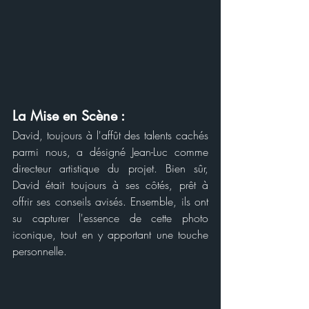
La Mise en Scène :
David, toujours à l'affût des talents cachés 
parmi nous, a désigné Jean-Luc comme 
directeur artistique du projet. Bien sûr, 
David était toujours à ses côtés, prêt à 
offrir ses conseils avisés. Ensemble, ils ont 
su capturer l'essence de cette photo 
iconique, tout en y apportant une touche 
personnelle.