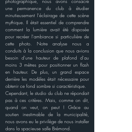
photographique, nous avons consacré 
une permanence du club à étudier 
minutieusement l'éclairage de cette scène 
mythique. Il était essentiel de comprendre 
comment la lumière avait été disposée 
pour recréer l'ambiance si particulière de 
cette photo. Notre analyse nous a 
conduits à la conclusion que nous avions 
besoin d'une hauteur de plafond d'au 
moins 3 mètres pour positionner un flash 
en hauteur. De plus, un grand espace 
derrière les modèles était nécessaire pour 
obtenir ce fond sombre si caractéristique.
Cependant, le studio du club ne répondait 
pas à ces critères. Mais, comme on dit, 
quand on veut, on peut ! Grâce au 
soutien inestimable de la municipalité, 
nous avons eu le privilège de nous installer 
dans la spacieuse salle Brémond.