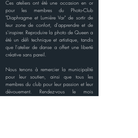
Ces ateliers ont été une occasion en or 
pour les membres du Photo-Club 
"Diaphragme et Lumière Var" de sortir de 
leur zone de confort, d'apprendre et de 
s'inspirer. Reproduire la photo de Queen a 
été un défi technique et artistique, tandis 
que l'atelier de danse a offert une liberté 
créative sans pareil.
Nous tenons à remercier la municipalité 
pour leur soutien, ainsi que tous les 
membres du club pour leur passion et leur 
dévouement. Rendez-vous le mois 
prochain pour de nouvelles aventures 
photographiques !