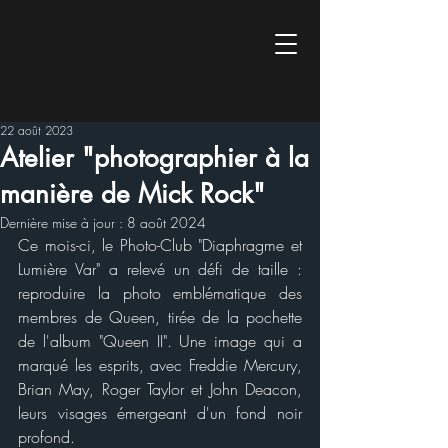
22 août 2023
Atelier "photographier à la
manière de Mick Rock"
Dernière mise à jour :
8 août 2024
Ce mois-ci, le Photo-Club "Diaphragme et 
Lumière Var" a relevé un défi de taille : 
reproduire la photo emblématique des 
membres de Queen, tirée de la pochette 
de l'album "Queen II". Une image qui a 
marqué les esprits, avec Freddie Mercury, 
Brian May, Roger Taylor et John Deacon, 
leurs visages émergeant d'un fond noir 
profond.