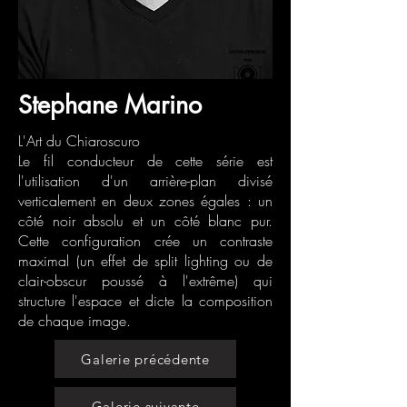
Stephane Marino
L'Art du Chiaroscuro
​Le fil conducteur de cette série est
l'utilisation d'un arrière-plan divisé
verticalement en deux zones égales : un
côté noir absolu et un côté blanc pur.
Cette configuration crée un contraste
maximal (un effet de split lighting ou de
clair-obscur poussé à l'extrême) qui
structure l'espace et dicte la composition
de chaque image.
Galerie précédente
Galerie suivante