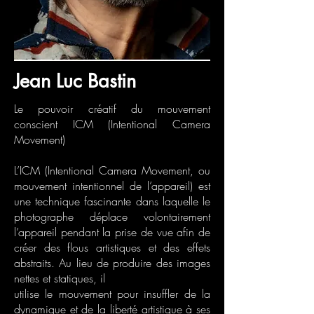
Jean Luc Bastin
Le pouvoir créatif du mouvement
conscient ICM (Intentional Camera
Movement)
L’ICM (Intentional Camera Movement, ou
mouvement intentionnel de l’appareil) est
une technique fascinante dans laquelle le
photographe déplace volontairement
l’appareil pendant la prise de vue afin de
créer des flous artistiques et des effets
abstraits. Au lieu de produire des images
nettes et statiques, il
utilise le mouvement pour insuffler de la
dynamique et de la liberté artistique à ses