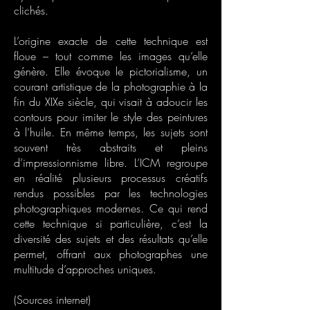
clichés.
L’origine exacte de cette technique est
floue – tout comme les images qu’elle
génère. Elle évoque le pictorialisme, un
courant artistique de la photographie à la
fin du XIXe siècle, qui visait à adoucir les
contours pour imiter le style des peintures
à l’huile. En même temps, les sujets sont
souvent très abstraits et pleins
d’impressionnisme libre. L’ICM regroupe
en réalité plusieurs processus créatifs
rendus possibles par les technologies
photographiques modernes. Ce qui rend
cette technique si particulière, c’est la
diversité des sujets et des résultats qu’elle
permet, offrant aux photographes une
multitude d’approches uniques.
(Sources internet)